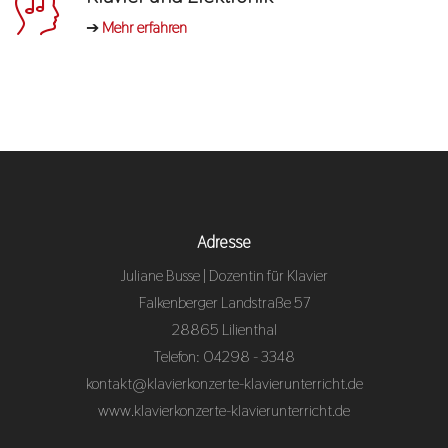
➔
Mehr erfahren
Adresse
Juliane Busse | Dozentin für Klavier
Falkenberger Landstraße 57
28865 Lilienthal
Telefon: 04298 - 3348
kontakt@klavierkonzerte-klavierunterricht.de
www.klavierkonzerte-klavierunterricht.de